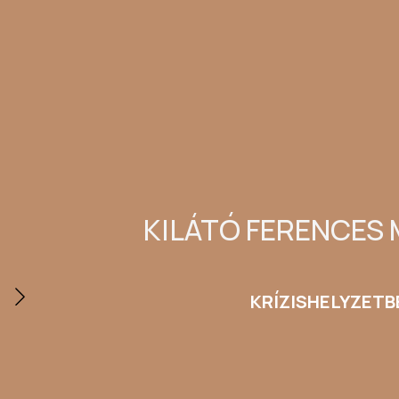
KILÁTÓ FERENCES 
KRÍZISHELYZETB