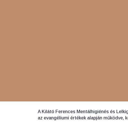
KÜLDETÉSÜNK
A Kilátó Ferences Mentálhigiénés és Lelk
az evangéliumi értékek alapján működve, 