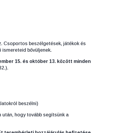
sz. Csoportos beszélgetések, játékok és
 ismereteid bővüljenek.
mber 15. és október 13. között minden
2.).
latokról beszélni)
m után, hogy tovább segítsünk a
0 Ft terembérleti hozzájárulás befizetése.