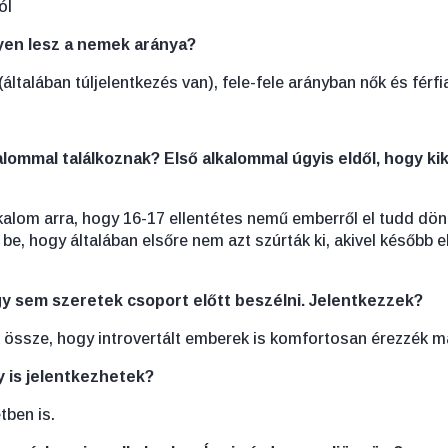
ól
yen lesz a nemek aránya?
ltalában túljelentkezés van), fele-fele arányban nők és férfi
alommal találkoznak? Első alkalommal úgyis eldől, hogy k
kalom arra, hogy 16-17 ellentétes nemű emberről el tudd dönt
be, hogy általában elsőre nem azt szúrták ki, akivel később e
.
gy sem szeretek csoport előtt beszélni. Jelentkezzek?
uk össze, hogy introvertált emberek is komfortosan érezzék 
y is jelentkezhetek?
tben is.