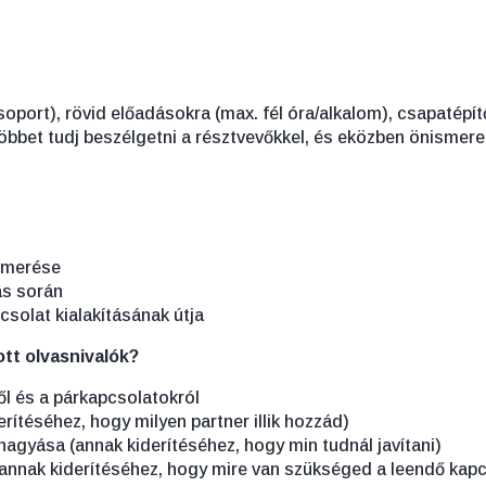
port), rövid előadásokra (max. fél óra/alkalom), csapatépítő
többet tudj beszélgetni a résztvevőkkel, és eközben önismeret
ismerése
ás során
solat kialakításának útja
ott olvasnivalók?
l és a párkapcsolatokról
rítéséhez, hogy milyen partner illik hozzád)
hagyása (annak kiderítéséhez, hogy min tudnál javítani)
(annak kiderítéséhez, hogy mire van szükséged a leendő kap