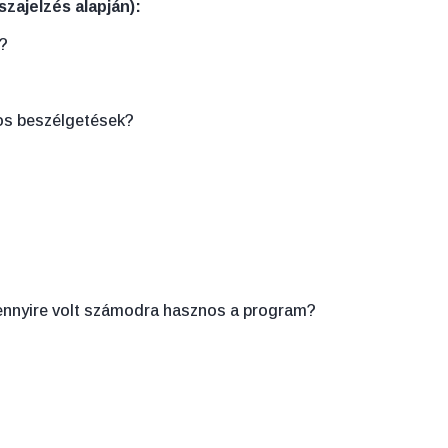
zajelzés alapján):
k?
os beszélgetések?
nnyire volt számodra hasznos a program?