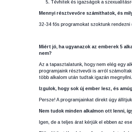
Tévhitek és igazságok a szexualitásr
Mennyi résztvevőre számíthatok, és mil
32-34 fős programokat szoktunk rendezni (á
Miért jó, ha ugyanazok az emberek 5 alk
nem?
Az a tapasztalatunk, hogy nem elég egy al
programjaink résztvevői is arról számoltak 
több alkalom után tudtak igazán megnyílni
Izgulok, hogy sok új ember lesz, és amú
Persze! A programjainkat direkt úgy állítj
Nem tudok minden alkalmon ott lenni, íg
Igen, de a teljes árat kérjük el ebben az ese