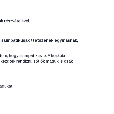
ak részvételével.
ik szimpatikusak / tetszenek egymásnak,
eni, hogy szimpatikus-e. A korábbi
lkezdtek randizni, sőt ők maguk is csak
magukat.