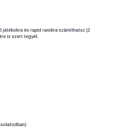
 játékokra és rapid randira számíthatsz (2
re is szert tegyél.
csolatodban)