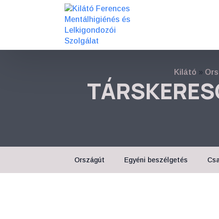
Kilátó
»
Ors
TÁRSKERESŐ
Országút
Egyéni beszélgetés
Csa