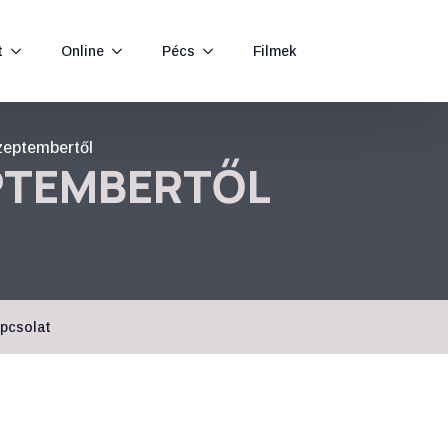
t
Online
Pécs
Filmek
zeptembertől
EPTEMBERTŐL
pcsolat