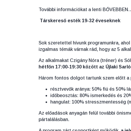
További információkat a lenti BŐVEBBEN… 
Társkereső esték
19-32 éveseknek
Sok szeretettel hívunk programunkra, ahol
izgalmas témák várnak rád, hogy az 5 alka
Az alkalmakat Czigány Nóra (tréner) és Só
hétfőn 17:00-19:30 között az Újlaki Sa
Három fontos dolgot tartunk szem előtt a
résztvevők aránya: 50% fiú és 50% lá
időbeosztás: 80% ismerkedés és 20
hangulat: 100% stresszmentesség (nem
Az előadások anyagán felül további önisme
pártalálásban.
A program zárt csoportként működik,
a je