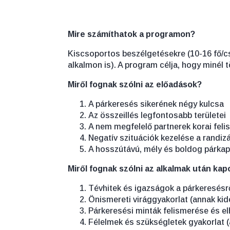
Mire számíthatok a programon?
Kiscsoportos beszélgetésekre (10-16 fő/cso
alkalmon is). A program célja, hogy minél 
Miről fognak szólni az előadások?
A párkeresés sikerének négy kulcsa
Az összeillés legfontosabb területei
A nem megfelelő partnerek korai fel
Negatív szituációk kezelése a randiz
A hosszútávú, mély és boldog párkapc
Miről fognak szólni az alkalmak után kap
Tévhitek és igazságok a párkeresésrő
Önismereti virággyakorlat (annak kide
Párkeresési minták felismerése és el
Félelmek és szükségletek gyakorlat 