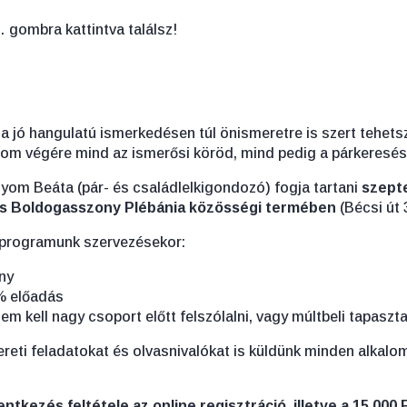
gombra kattintva találsz!
 a jó hangulatú ismerkedésen túl önismeretre is szert tehet
lom végére mind az ismerősi köröd, mind pedig a párkeresési
lyom Beáta (pár- és családlelkigondozó) fogja tartani
szepte
rlós Boldogasszony Plébánia közösségi termében
(Bécsi út 3
 programunk szervezésekor:
ny
% előadás
 kell nagy csoport előtt felszólalni, vagy múltbeli tapaszta
reti feladatokat és olvasnivalókat is küldünk minden alkalo
lentkezés feltétele az online regisztráció, illetve a 15.00