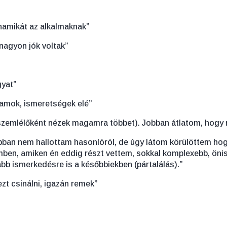
dinamikát az alkalmaknak”
nagyon jók voltak”
gyat”
gramok, ismeretségek elé”
szemlélőként nézek magamra többet). Jobban átlatom, hogy m
ábban nem hallottam hasonlóról, de úgy látom körülöttem hogy
ben, amiken én eddig részt vettem, sokkal komplexebb, önis
b ismerkedésre is a későbbiekben (pártalálás).”
zt csinálni, igazán remek”