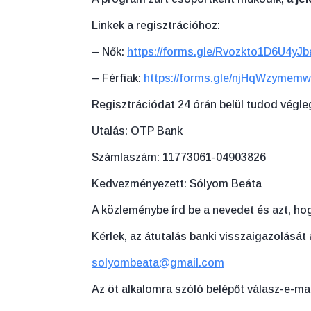
Linkek a regisztrációhoz:
– Nők:
https://forms.gle/Rvozkto1D6U4yJb
– Férfiak:
https://forms.gle/njHqWzyme
Regisztrációdat 24 órán belül tudod végleg
Utalás: OTP Bank
Számlaszám: 11773061-04903826
Kedvezményezett: Sólyom Beáta
A közleménybe írd be a nevedet és azt, ho
Kérlek, az átutalás banki visszaigazolását 
solyombeata@gmail.com
Az öt alkalomra szóló belépőt válasz-e-mai