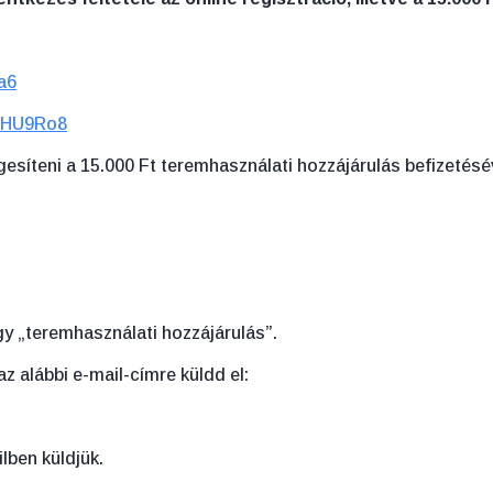
a6
mwHU9Ro8
esíteni a 15.000 Ft teremhasználati hozzájárulás befizetésé
gy „teremhasználati hozzájárulás”.
az alábbi e-mail-címre küldd el:
lben küldjük.