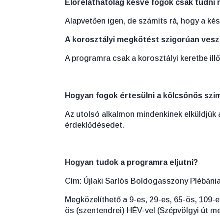
Előreláthatólag késve fogok csak tudni 
Alapvetően igen, de számíts rá, hogy a ké
A korosztályi megkötést szigorúan veszi
A programra csak a korosztályi keretbe ill
Hogyan fogok értesülni a kölcsönös szi
Az utolsó alkalmon mindenkinek elküldjük az
érdeklődésedet.
Hogyan tudok a programra eljutni?
Cím: Újlaki Sarlós Boldogasszony Plébánia 
Megközelíthető a 9-es, 29-es, 65-ös, 109-e
ös (szentendrei) HÉV-vel (Szépvölgyi út me