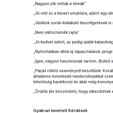
„Nagyon jók voltak a témák”
„Jó volt ez a kevert struktúra, adott egy 
„Játékok során kialakuló beszélgetések is 
„Nem változtatnék rajta”
„Jó kedvet adott, az pedig újabb kalandvá
„Nyitottabban állok új tapasztalatok, pro
„Igen, nagyon hasznosnak tartom. (Külső 
„Párját ritkító eseményről beszélünk. Kor
általános ismerkedő rendezvényekkel szem
lehetőség barátkozni és akár még komolyab
„Örülök (és köszönöm), hogy elkezdtétek e
Gyakran Ismételt Kérdések