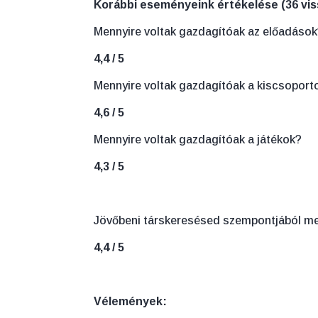
Korábbi eseményeink értékelése (36 viss
Mennyire voltak gazdagítóak az előadáso
4,4 / 5
Mennyire voltak gazdagítóak a kiscsoport
4,6 / 5
Mennyire voltak gazdagítóak a játékok?
4,3 / 5
Jövőbeni társkeresésed szempontjából me
4,4 / 5
Vélemények: