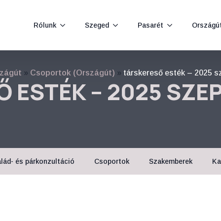
Rólunk
Szeged
Pasarét
Országú
zágút
»
Csoportok (Országút)
»
társkereső esték – 2025 s
 ESTÉK – 2025 SZ
lád- és párkonzultáció
Csoportok
Szakemberek
Ka