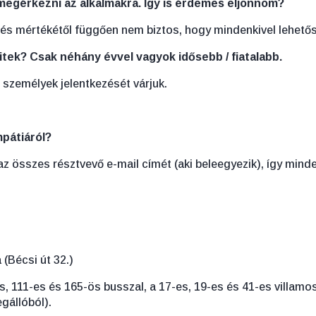
megérkezni az alkalmakra. Így is érdemes eljönnöm?
sés mértékétől függően nem biztos, hogy mindenkivel lehetős
tek? Csak néhány évvel vagyok idősebb / fiatalabb.
ő személyek jelentkezését várjuk.
mpátiáról?
 összes résztvevő e-mail címét (aki beleegyezik), így mindenk
(Bécsi út 32.)
s, 111-es és 165-ös busszal, a 17-es, 19-es és 41-es villamos
gállóból).