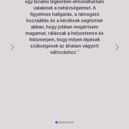
egy bizalmi légkörben elmondhattam
kiv
valakinek a nehézségeimet. A
hogy
figyelmes hallgatás, a támogató
ni
hozzáállás és a kérdések segítettek
abban, hogy jobban megértsem
S
magamat, rálássak a helyzetemre és
felismerjem, hogy milyen lépések
megh
szükségesek az általam vágyott
már 
változáshoz.”
tenne
hogy 
kim
vo
a
eg
Megta
segí
segít