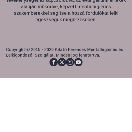
tevékenységéhez kapcsolódva, az evangéliumi értékek
alapján működve, képzett mentálhigiénés
szakemberekkel segítse a hozzá fordulókat lelki
egészségük megőrzésében.
Copyright © 2015 - 2026 Kilátó Ferences Mentálhigiénés és
Lelkigondozói Szolgálat. Minden jog fenntartva.