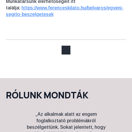
Munkatársunk elérhetőségeit itt
találja:
https://www.ferenceskilato.hu/belvaros/egyeni-
segito-beszelgetesek
RÓLUNK MONDTÁK
„Az alkalmak alatt az engem
„42 é
foglalkoztató problémákról
nagy
beszélgettünk. Sokat jelentett, hogy
utá