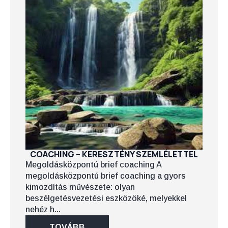
COACHING – KERESZTÉNY SZEMLÉLETTEL
Megoldásközpontú brief coaching A
megoldásközpontú brief coaching a gyors
kimozdítás művészete: olyan
beszélgetésvezetési eszközöké, melyekkel
nehéz h...
TOVÁBB