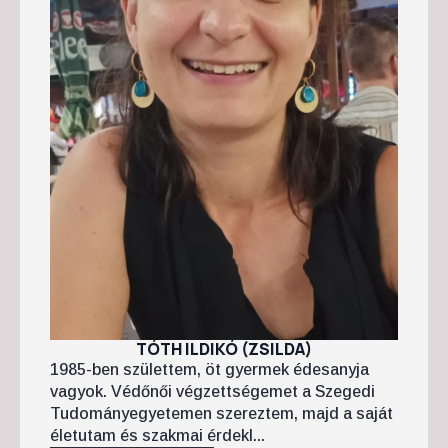
TÓTH ILDIKÓ (ZSILDA)
1985-ben születtem, öt gyermek édesanyja
vagyok. Védőnői végzettségemet a Szegedi
Tudományegyetemen szereztem, majd a saját
életutam és szakmai érdekl...