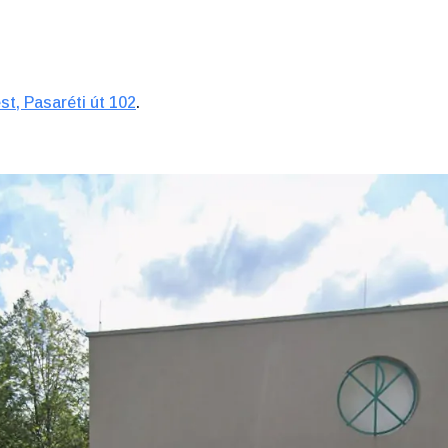
t, Pasaréti út 102
.