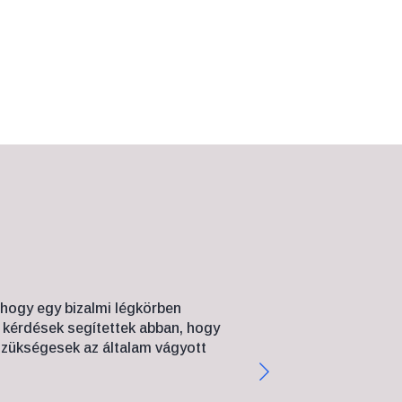
 hogy egy bizalmi légkörben
„42 évesen ve
 kérdések segítettek abban, hogy
megosztanom a prob
szükségesek az általam vágyott
Segítséget kértem é
úgy tennem, mintha
megerősítést kapt