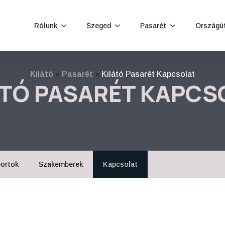
Rólunk
Szeged
Pasarét
Országú
Kilátó
»
Pasarét
»
Kilátó Pasarét Kapcsolat
ÁTÓ PASARÉT KAPCS
ortok
Szakemberek
Kapcsolat