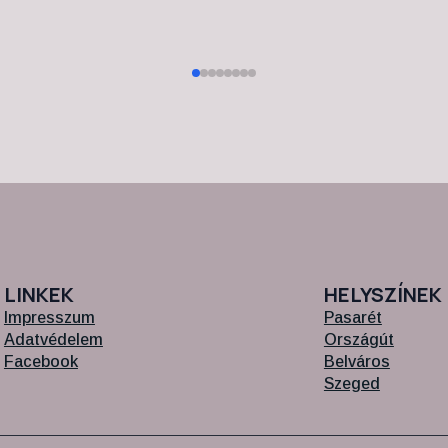
LINKEK
HELYSZÍNEK
Impresszum
Pasarét
Adatvédelem
Országút
Facebook
Belváros
Szeged