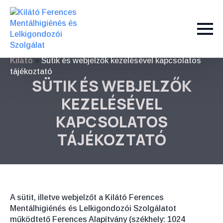
Kilátó
»
Sütik és webjelzők kezelésével kapcsolatos
tájékoztató
SÜTIK ÉS WEBJELZŐK
KEZELÉSÉVEL
KAPCSOLATOS
TÁJÉKOZTATÓ
A sütit, illetve webjelzőt a Kilátó Ferences
Mentálhigiénés és Lelkigondozói Szolgálatot
működtető Ferences Alapítvány (székhely: 1024