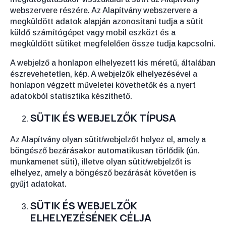
webszervere részére. Az Alapítvány webszervere a
megküldött adatok alapján azonosítani tudja a sütit
küldő számítógépet vagy mobil eszközt és a
megküldött sütiket megfelelően össze tudja kapcsolni.
A webjelző a honlapon elhelyezett kis méretű, általában
észrevehetetlen, kép. A webjelzők elhelyezésével a
honlapon végzett műveletei követhetők és a nyert
adatokból statisztika készíthető.
SÜTIK ÉS WEBJELZŐK TÍPUSA
Az Alapítvány olyan sütit/webjelzőt helyez el, amely a
böngésző bezárásakor automatikusan törlődik (ún.
munkamenet süti), illetve olyan sütit/webjelzőt is
elhelyez, amely a böngésző bezárását követően is
gyűjt adatokat.
SÜTIK ÉS WEBJELZŐK
ELHELYEZÉSÉNEK CÉLJA