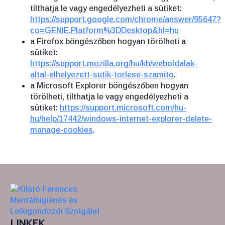
tilthatja le vagy engedélyezheti a sütiket:
https://support.google.com/chrome/answer/95647?
co=GENIE.Platform%3DDesktop&hl=hu
a Firefox böngészőben hogyan törölheti a
sütiket:
https://support.mozilla.org/hu/kb/weboldalak-
altal-elhelyezett-sutik-torlese-szamito
.
a Microsoft Explorer böngészőben hogyan
törölheti, tilthatja le vagy engedélyezheti a
sütiket:
https://support.microsoft.com/hu-
hu/help/17442/windows-internet-explorer-delete-
manage-cookies
.
LINKEK