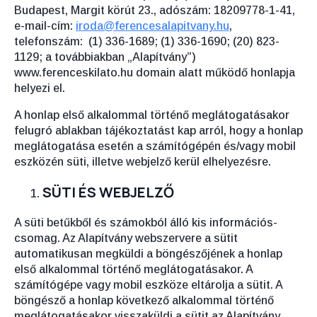
Budapest, Margit körút 23., adószám: 18209778-1-41,
e-mail-cím:
iroda@ferencesalapitvany.hu
,
telefonszám: (1) 336-1689; (1) 336-1690; (20) 823-
1129; a továbbiakban „Alapítvány”)
www.ferenceskilato.hu domain alatt működő honlapja
helyezi el.
A honlap első alkalommal történő meglátogatásakor
felugró ablakban tájékoztatást kap arról, hogy a honlap
meglátogatása esetén a számítógépén és/vagy mobil
eszközén süti, illetve webjelző kerül elhelyezésre.
SÜTI ÉS WEBJELZŐ
A süti betűkből és számokból álló kis információs-
csomag. Az Alapítvány webszervere a sütit
automatikusan megküldi a böngészőjének a honlap
első alkalommal történő meglátogatásakor. A
számítógépe vagy mobil eszköze eltárolja a sütit. A
böngésző a honlap következő alkalommal történő
meglátogatásakor visszaküldi a sütit az Alapítvány