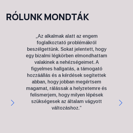
RÓLUNK MONDTÁK
„Az alkalmak alatt az engem
„42 é
foglalkoztató problémákról
nagy
beszélgettünk. Sokat jelentett, hogy
utá
egy bizalmi légkörben elmondhattam
kiv
valakinek a nehézségeimet. A
hogy
figyelmes hallgatás, a támogató
ni
hozzáállás és a kérdések segítettek
abban, hogy jobban megértsem
S
magamat, rálássak a helyzetemre és
felismerjem, hogy milyen lépések
megh
szükségesek az általam vágyott
már 
változáshoz.”
tenne
hogy 
kim
vo