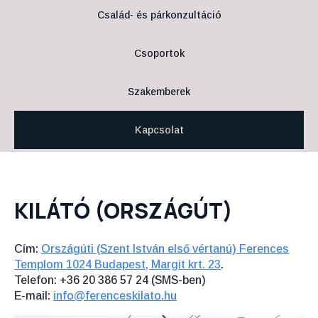
Család- és párkonzultáció
Csoportok
Szakemberek
Kapcsolat
KILÁTÓ (ORSZÁGÚT)
Cím:
Országúti (Szent István első vértanú) Ferences
Templom 1024 Budapest, Margit krt. 23
.
Telefon: +36 20 386 57 24 (SMS-ben)
E-mail:
info@ferenceskilato.hu