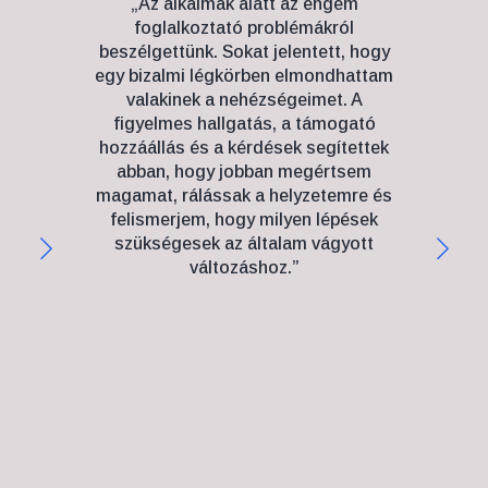
„Az alkalmak alatt az engem
„42 é
foglalkoztató problémákról
nagy
beszélgettünk. Sokat jelentett, hogy
utá
egy bizalmi légkörben elmondhattam
kiv
valakinek a nehézségeimet. A
hogy
figyelmes hallgatás, a támogató
ni
hozzáállás és a kérdések segítettek
abban, hogy jobban megértsem
S
magamat, rálássak a helyzetemre és
felismerjem, hogy milyen lépések
megh
szükségesek az általam vágyott
már 
változáshoz.”
tenne
hogy 
kim
vo
a
eg
Megta
segí
segít