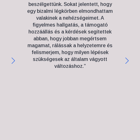
beszélgettünk. Sokat jelentett, hogy
utá
egy bizalmi légkörben elmondhattam
kiv
valakinek a nehézségeimet. A
hogy
figyelmes hallgatás, a támogató
ni
hozzáállás és a kérdések segítettek
abban, hogy jobban megértsem
S
magamat, rálássak a helyzetemre és
felismerjem, hogy milyen lépések
megh
szükségesek az általam vágyott
már 
változáshoz.”
tenne
hogy 
kim
vo
a
eg
Megta
segí
segít