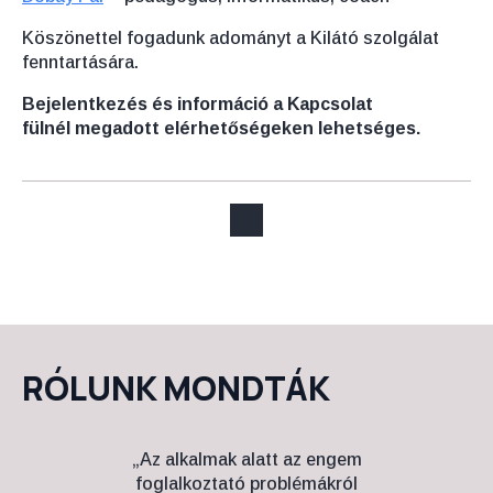
Köszönettel fogadunk adományt a Kilátó szolgálat
fenntartására.
Bejelentkezés és információ a Kapcsolat
fülnél
megadott elérhetőségeken lehetséges.
RÓLUNK MONDTÁK
„Az alkalmak alatt az engem
„42 é
foglalkoztató problémákról
nagy