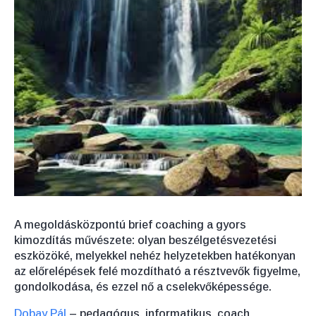
A megoldásközpontú brief coaching a gyors
kimozdítás művészete: olyan beszélgetésvezetési
eszközöké, melyekkel nehéz helyzetekben hatékonyan
az előrelépések felé mozdítható a résztvevők figyelme,
gondolkodása, és ezzel nő a cselekvőképessége.
Dobay Pál
– pedagógus, informatikus, coach