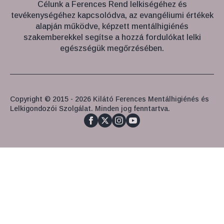
Célunk a Ferences Rend lelkiségéhez és
tevékenységéhez kapcsolódva, az evangéliumi értékek
alapján működve, képzett mentálhigiénés
szakemberekkel segítse a hozzá fordulókat lelki
egészségük megőrzésében.
Copyright © 2015 - 2026 Kilátó Ferences Mentálhigiénés és
Lelkigondozói Szolgálat. Minden jog fenntartva.